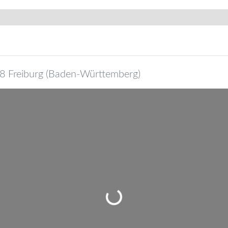
8
Freiburg
(
Baden-Württemberg
)
Wird geladen …