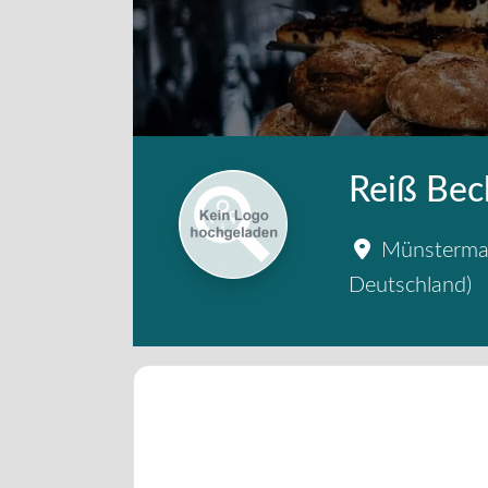
Reiß Bec
Münsterma
Deutschland
)