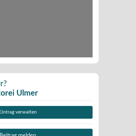
Wird geladen …
r?
orei Ulmer
Eintrag verwalten
Beitrag melden