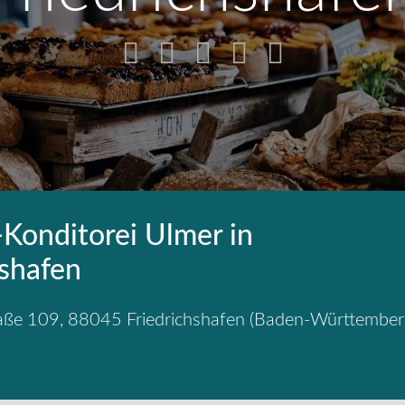
-Konditorei Ulmer in
hshafen
raße 109
,
88045
Friedrichshafen
(
Baden-Württember