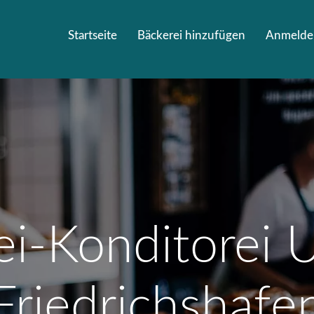
Startseite
Bäckerei hinzufügen
Anmelde
ei-Konditorei U
Friedrichshafe