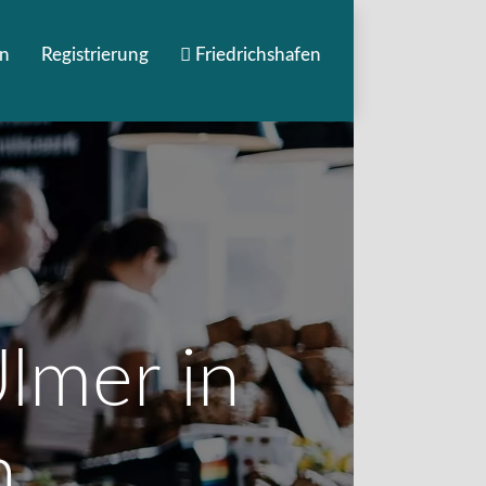
n
Registrierung
Friedrichshafen
lmer in
n