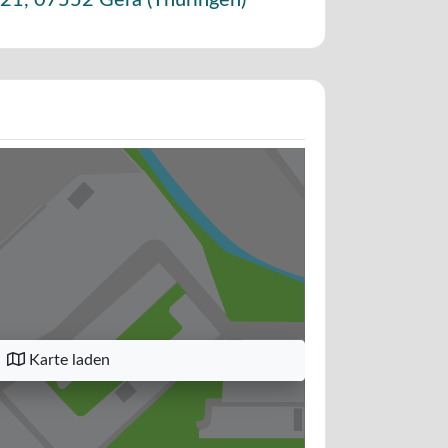
 21
,
07552
Gera
(
Thüringen
)
Karte laden