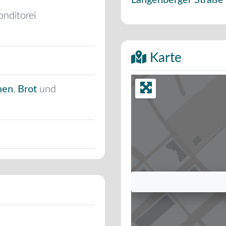
Langenberger Straße
onditorei
Karte
hen
,
Brot
und