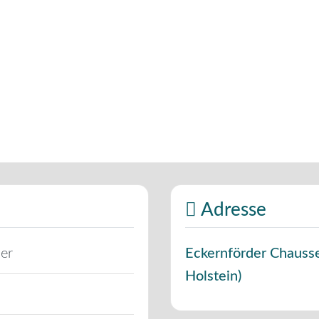
Adresse
er
Eckernförder Chauss
Holstein
)