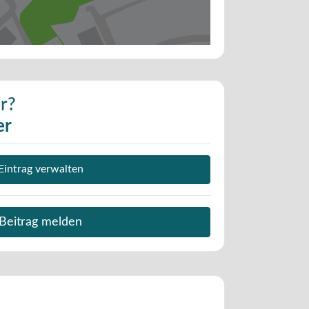
r?
er
Eintrag verwalten
Beitrag melden