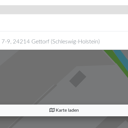
 7-9
,
24214
Gettorf
(
Schleswig-Holstein
)
Karte laden