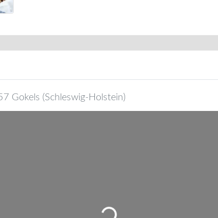
57
Gokels
(
Schleswig-Holstein
)
Wird geladen …