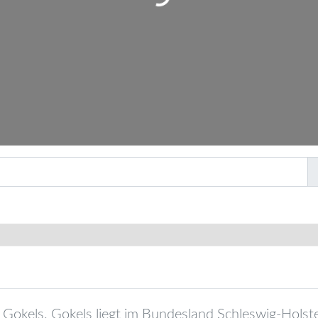
Gokels
.
Gokels
liegt im Bundesland
Schleswig-Holst