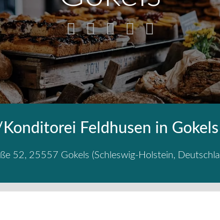
/Konditorei Feldhusen in Gokels
aße 52
,
25557
Gokels
(
Schleswig-Holstein
,
Deutschl