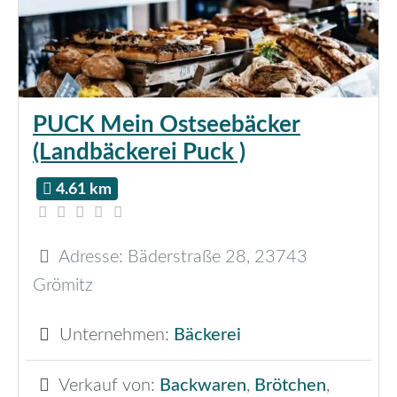
PUCK Mein Ostseebäcker
(Landbäckerei Puck )
4.61 km
Adresse:
Bäderstraße 28
,
23743
Grömitz
Unternehmen:
Bäckerei
Verkauf von:
Backwaren
,
Brötchen
,