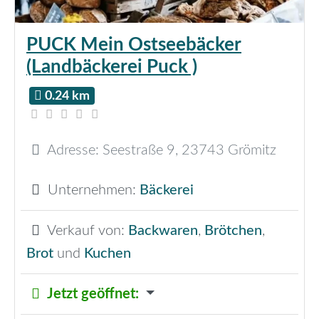
PUCK Mein Ostseebäcker
(Landbäckerei Puck )
0.24 km
Adresse:
Seestraße 9
,
23743
Grömitz
Unternehmen:
Bäckerei
Verkauf von:
Backwaren
,
Brötchen
,
Brot
und
Kuchen
Jetzt geöffnet
: