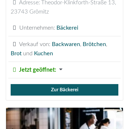
Adresse:
Theodor-Klinkforth-Straße 13
,
23743
Grömitz
Unternehmen:
Bäckerei
Verkauf von:
Backwaren
,
Brötchen
,
Brot
und
Kuchen
Jetzt geöffnet
:
Zur Bäckerei
Verkauf von Brötchen,