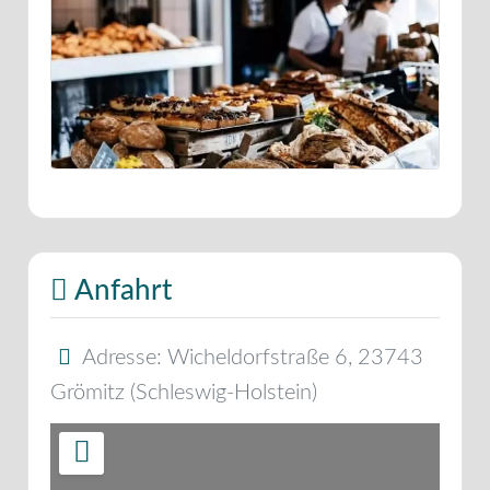
Anfahrt
Adresse:
Wicheldorfstraße 6
,
23743
Grömitz
(
Schleswig-Holstein
)