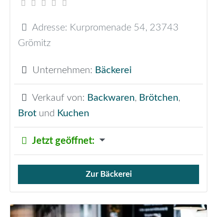
Adresse:
Kurpromenade 54
,
23743
Grömitz
Unternehmen:
Bäckerei
Verkauf von:
Backwaren
,
Brötchen
,
Brot
und
Kuchen
Jetzt geöffnet
:
Zur Bäckerei
Verkauf von Brötchen,