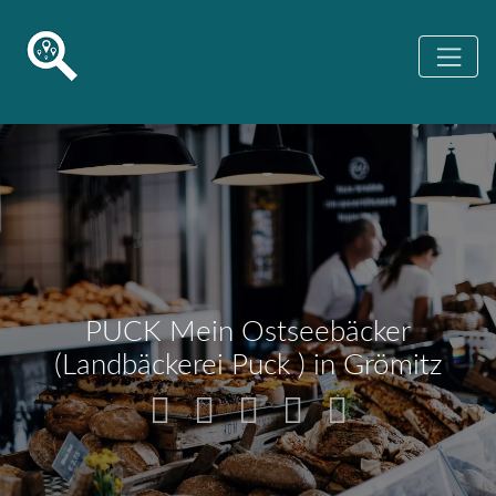
PUCK Mein Ostseebäcker
(Landbäckerei Puck ) in Grömitz