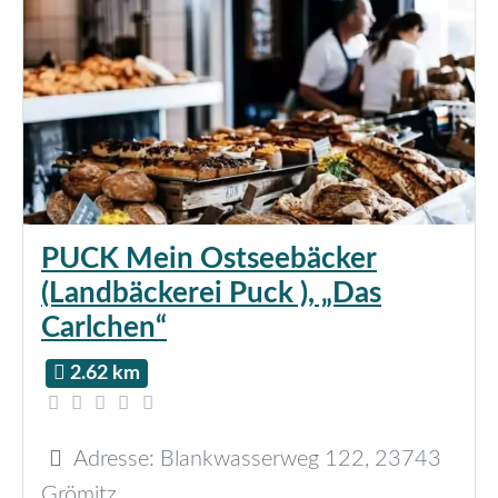
PUCK Mein Ostseebäcker
(Landbäckerei Puck ), „Das
Carlchen“
2.62 km
Adresse:
Blankwasserweg 122
,
23743
Grömitz