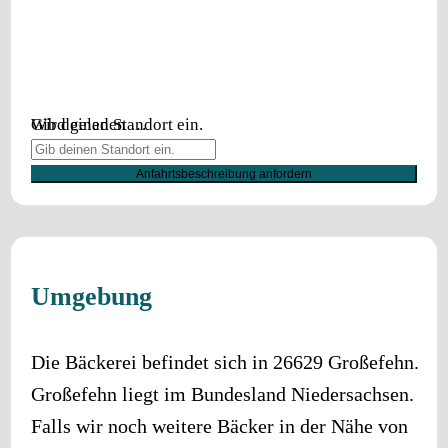
Wird geladen …
Gib deinen Standort ein.
Anfahrtsbeschreibung anfordern
Umgebung
Die Bäckerei befindet sich in
26629
Großefehn
.
Großefehn
liegt im Bundesland
Niedersachsen
.
Falls wir noch weitere Bäcker in der Nähe von