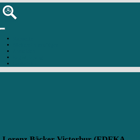
Startseite
Bäckerei hinzufügen
Anmelden
Registrierung
Großefehn
Lorenz Bäcker Victorbur (EDEKA