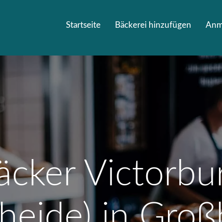
Startseite
Bäckerei hinzufügen
Anm
äcker Victorb
heide) in Groß