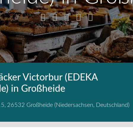
äcker Victorbur (EDEKA
e) in Großheide
15
,
26532
Großheide
(
Niedersachsen
,
Deutschland
)