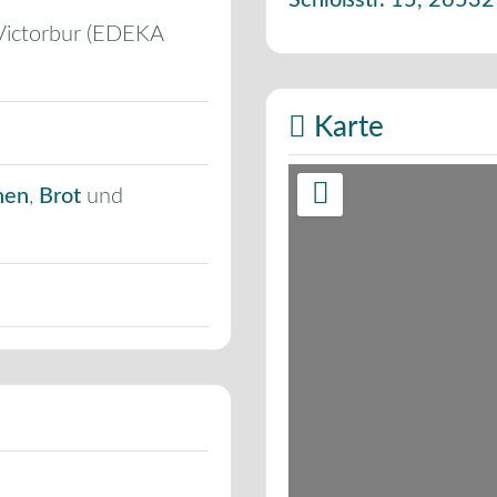
Schloßstr. 15
,
26532
Victorbur (EDEKA
Karte
hen
,
Brot
und