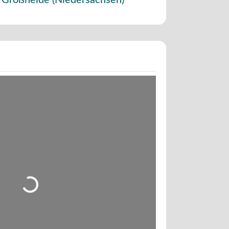
Großheide
(
Niedersachsen
)
Wird geladen …