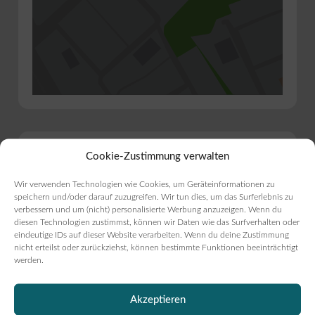
Bist du Inhaber?
Cookie-Zustimmung verwalten
Bäckerei Sesselberg 7
Wir verwenden Technologien wie Cookies, um Geräteinformationen zu
Haffkrug - Strand
speichern und/oder darauf zuzugreifen. Wir tun dies, um das Surferlebnis zu
verbessern und um (nicht) personalisierte Werbung anzuzeigen. Wenn du
diesen Technologien zustimmst, können wir Daten wie das Surfverhalten oder
eindeutige IDs auf dieser Website verarbeiten. Wenn du deine Zustimmung
Eintrag verwalten
nicht erteilst oder zurückziehst, können bestimmte Funktionen beeinträchtigt
werden.
Beitrag melden
Akzeptieren