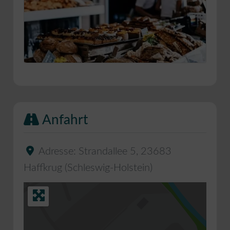
Anfahrt
Adresse:
Strandallee 5
,
23683
Haffkrug
(
Schleswig-Holstein
)