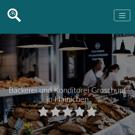
Bäckerei und Konditorei Groschupf
in Hainichen