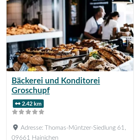
Bäckerei und Konditorei
Groschupf
2.42 km
Adresse:
Thomas-Müntzer-Siedlung 61
,
09661
Hainichen