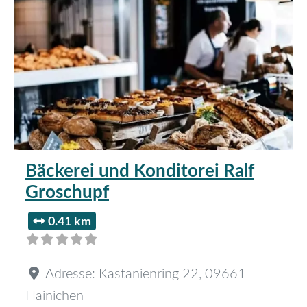
Bäckerei und Konditorei Ralf
Groschupf
0.41 km
Adresse:
Kastanienring 22
,
09661
Hainichen