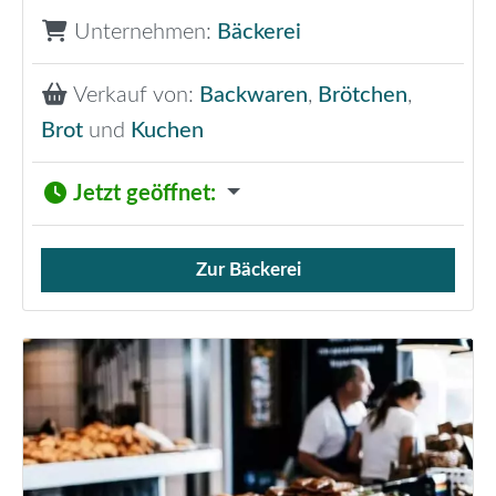
Unternehmen:
Bäckerei
Verkauf von:
Backwaren
,
Brötchen
,
Brot
und
Kuchen
Jetzt geöffnet
:
Zur Bäckerei
Verkauf von Brötchen,