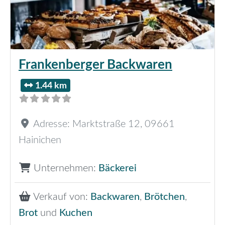
Frankenberger Backwaren
1.44 km
Adresse:
Marktstraße 12
,
09661
Hainichen
Unternehmen:
Bäckerei
Verkauf von:
Backwaren
,
Brötchen
,
Brot
und
Kuchen