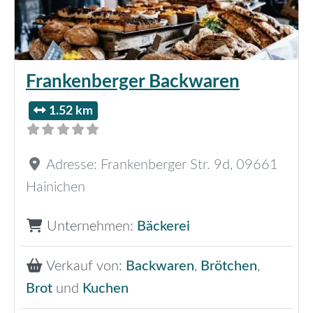
Frankenberger Backwaren
1.52 km
Adresse:
Frankenberger Str. 9d
,
09661
Hainichen
Unternehmen:
Bäckerei
Verkauf von:
Backwaren
,
Brötchen
,
Brot
und
Kuchen