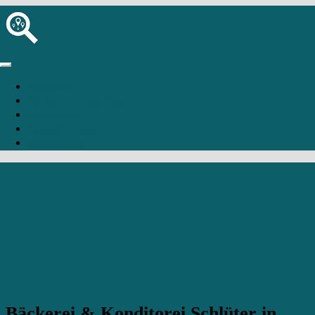
Startseite
Bäckerei hinzufügen
Anmelden
Registrierung
Halstenbek
Bäckerei & Konditorei Schlüter in