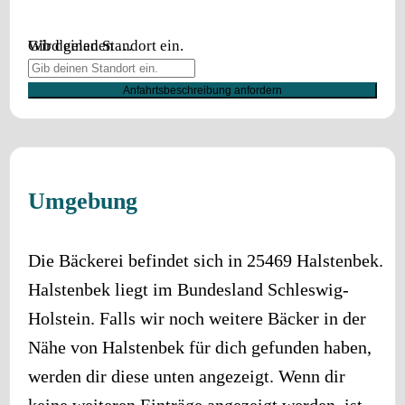
Wird geladen …
Gib deinen Standort ein.
Anfahrtsbeschreibung anfordern
Umgebung
Die Bäckerei befindet sich in
25469
Halstenbek
.
Halstenbek
liegt im Bundesland
Schleswig-
Holstein
. Falls wir noch weitere Bäcker in der
Nähe von
Halstenbek
für dich gefunden haben,
werden dir diese unten angezeigt. Wenn dir
keine weiteren Einträge angezeigt werden, ist