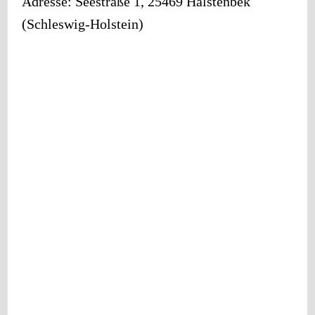
Adresse:
Seestraße 1
,
25469
Halstenbek
(
Schleswig-Holstein
)