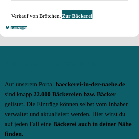
Verkauf von Brötchen,
Zur Bäckerei
Alle anzeigen
baeckerei-in-der-naehe.de
Auf unserem Portal
baeckerei-in-der-naehe.de
sind knapp
22.000 Bäckereien bzw. Bäcker
gelistet. Die Einträge können selbst vom Inhaber
verwaltet und aktualisiert werden. Hier wirst du
auf jeden Fall eine
Bäckerei auch in deiner Nähe
finden
.