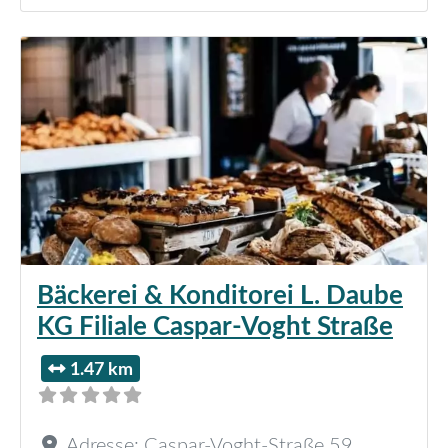
Bäckerei & Konditorei L. Daube
KG Filiale Caspar-Voght Straße
1.47 km
Adresse:
Caspar-Voght-Straße 59
,