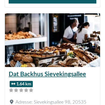
Verkauf von Brötchen,
Dat Backhus Sievekingsallee
1.64 km
Adresse:
Sievekingsallee 98
,
20535