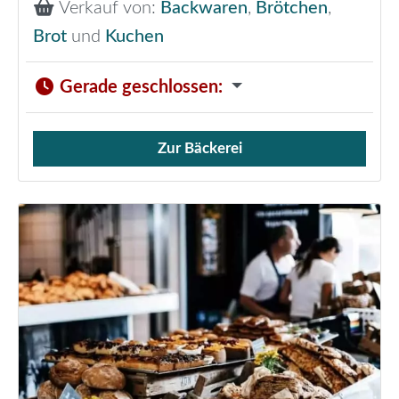
Verkauf von:
Backwaren
,
Brötchen
,
Brot
und
Kuchen
Gerade geschlossen
:
Zur Bäckerei
Verkauf von Brötchen,