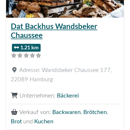
Dat Backhus Wandsbeker
Chaussee
1.21 km
Adresse:
Wandsbeker Chaussee 177
,
22089
Hamburg
Unternehmen:
Bäckerei
Verkauf von:
Backwaren
,
Brötchen
,
Brot
und
Kuchen