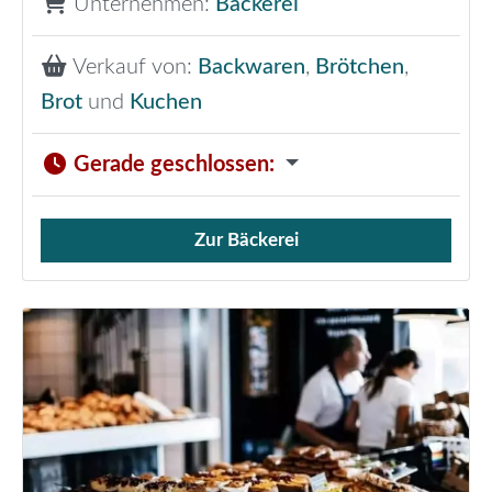
Unternehmen:
Bäckerei
Verkauf von:
Backwaren
,
Brötchen
,
Brot
und
Kuchen
Gerade geschlossen
:
Zur Bäckerei
Verkauf von Brötchen,