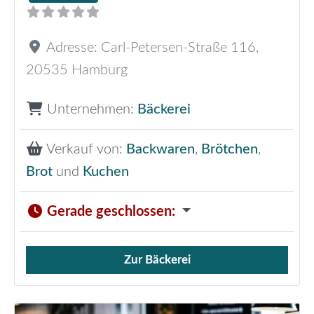
Adresse:
Carl-Petersen-Straße 116
,
20535
Hamburg
Unternehmen:
Bäckerei
Verkauf von:
Backwaren
,
Brötchen
,
Brot
und
Kuchen
Gerade geschlossen
:
Zur Bäckerei
Verkauf von Brötchen,