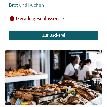
Brot
und
Kuchen
Gerade geschlossen
:
Zur Bäckerei
Verkauf von Brötchen,