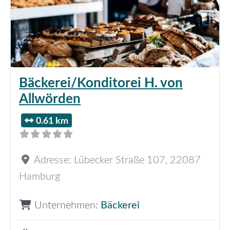
Bäckerei/Konditorei H. von
Allwörden
0.61 km
Adresse:
Lübecker Straße 107
,
22087
Hamburg
Unternehmen:
Bäckerei