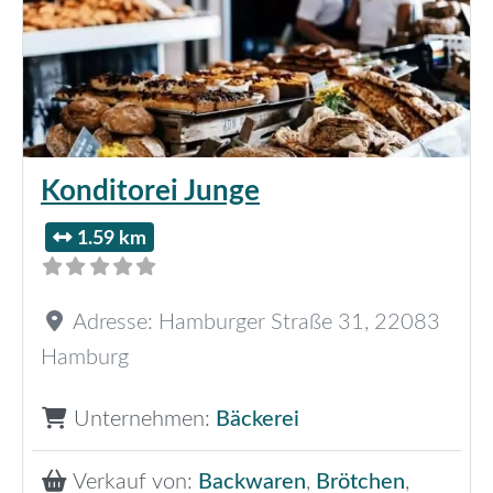
Konditorei Junge
1.59 km
Adresse:
Hamburger Straße 31
,
22083
Hamburg
Unternehmen:
Bäckerei
Verkauf von:
Backwaren
,
Brötchen
,