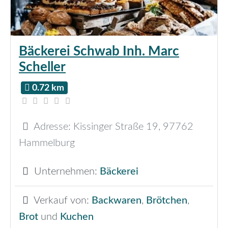
Bäckerei Schwab Inh. Marc
Scheller
0.72 km
Adresse:
Kissinger Straße 19
,
97762
Hammelburg
Unternehmen:
Bäckerei
Verkauf von:
Backwaren
,
Brötchen
,
Brot
und
Kuchen