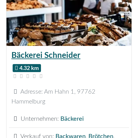
Bäckerei Schneider
4.32 km
Adresse:
Am Hahn 1
,
97762
Hammelburg
Unternehmen:
Bäckerei
Verkauf von:
Backwaren
,
Brötchen
,