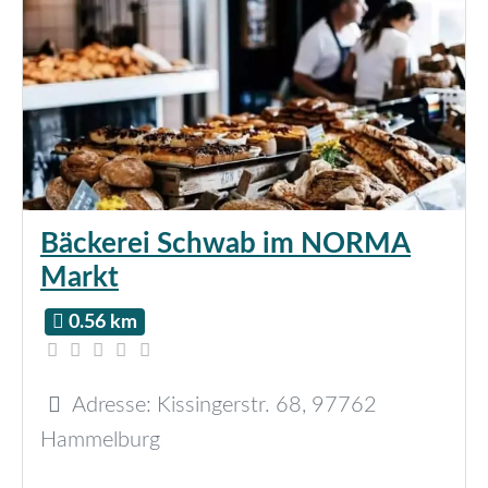
Bäckerei Schwab im NORMA
Markt
0.56 km
Adresse:
Kissingerstr. 68
,
97762
Hammelburg