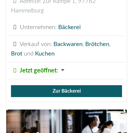
Adresse:
Zur Rampe 1
,
97762
Hammelburg
Unternehmen:
Bäckerei
Verkauf von:
Backwaren
,
Brötchen
,
Brot
und
Kuchen
Jetzt geöffnet
:
Zur Bäckerei
Verkauf von Brötchen,