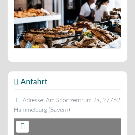
Anfahrt
Adresse:
Am Sportzentrum 2a
,
97762
Hammelburg
(
Bayern
)