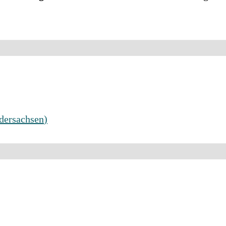
dersachsen
)