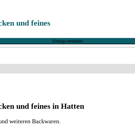
ken und feines
Eintrag verwalten
ken und feines in Hatten
 und weiteren Backwaren.