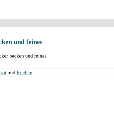
ken und feines
ker backen und feines
rot
und
Kuchen