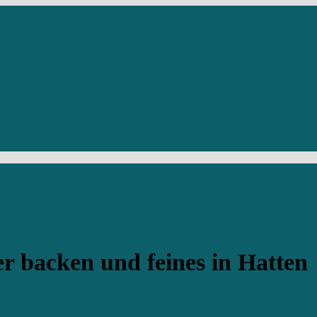
r backen und feines in Hatten