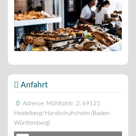
Anfahrt
Adresse:
Mühltalstr. 2
,
69121
Heidelberg/Handschuhsheim
(
Baden-
Württemberg
)