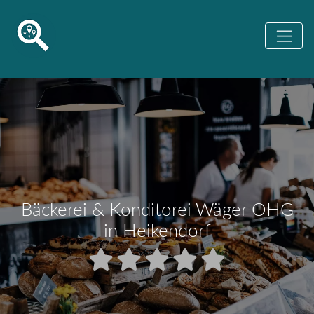
Bäckerei & Konditorei Wäger OHG
in Heikendorf