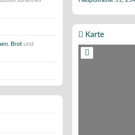
ditorei Johannes
Hauptstrasse 51
,
25
Karte
hen
,
Brot
und