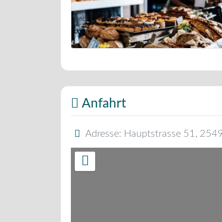
Bäckerei Musterbild
Anfahrt
Adresse:
Hauptstrasse 51
,
254