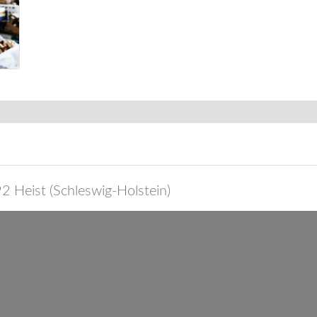
92
Heist
(
Schleswig-Holstein
)