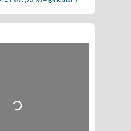
492
Heist
(
Schleswig-Holstein
)
Wird geladen …