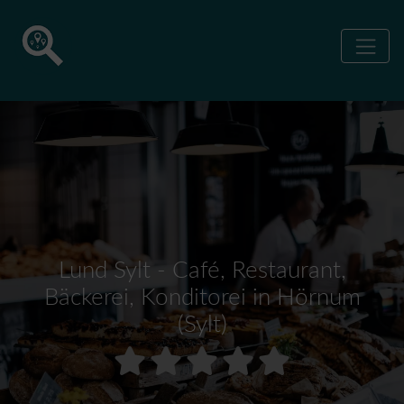
Lund Sylt - Café, Restaurant,
Bäckerei, Konditorei in Hörnum
(Sylt)