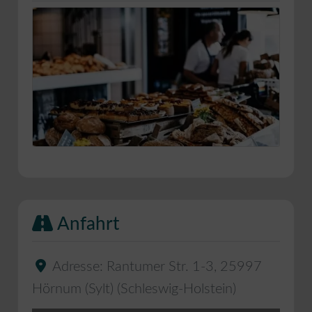
Anfahrt
Adresse:
Rantumer Str. 1-3
,
25997
Hörnum (Sylt)
(
Schleswig-Holstein
)