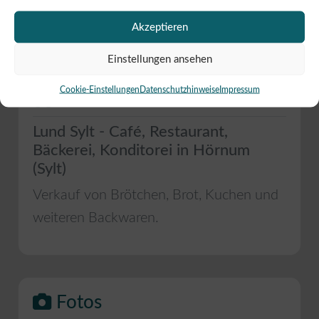
Beitrag melden
Akzeptieren
Einstellungen ansehen
Cookie-Einstellungen
Datenschutzhinweise
Impressum
Mehr Informationen
Lund Sylt - Café, Restaurant,
Bäckerei, Konditorei in Hörnum
(Sylt)
Verkauf von Brötchen, Brot, Kuchen und
weiteren Backwaren.
Fotos