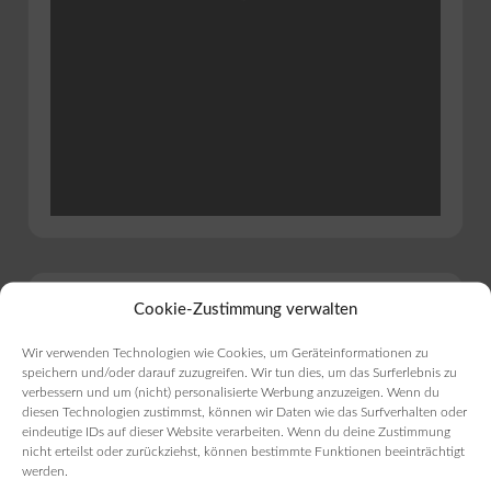
Bist du Inhaber?
Cookie-Zustimmung verwalten
Lund Sylt - Café, Restaurant,
Wir verwenden Technologien wie Cookies, um Geräteinformationen zu
Bäckerei, Konditorei
speichern und/oder darauf zuzugreifen. Wir tun dies, um das Surferlebnis zu
verbessern und um (nicht) personalisierte Werbung anzuzeigen. Wenn du
diesen Technologien zustimmst, können wir Daten wie das Surfverhalten oder
eindeutige IDs auf dieser Website verarbeiten. Wenn du deine Zustimmung
Eintrag verwalten
nicht erteilst oder zurückziehst, können bestimmte Funktionen beeinträchtigt
werden.