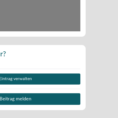
r?
Eintrag verwalten
Beitrag melden