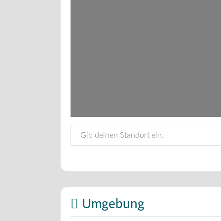
Gib deinen Standort ein.
Umgebung