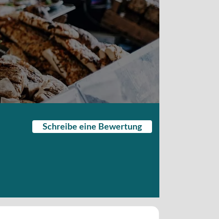
Schreibe eine Bewertung