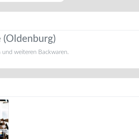
 (Oldenburg)
n und weiteren Backwaren.