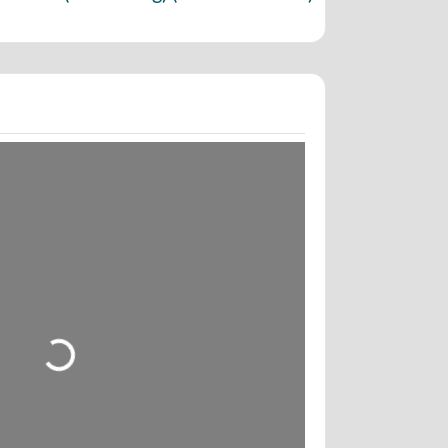
Wird geladen …