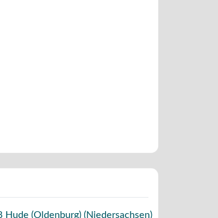
8
Hude (Oldenburg)
(
Niedersachsen
)