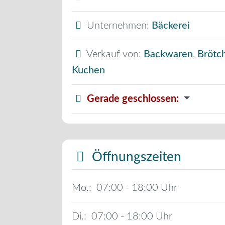
Unternehmen:
Bäckerei
Verkauf von:
Backwaren
,
Brötc
Kuchen
Gerade geschlossen
:
Öffnungszeiten
Mo.:
07:00 - 18:00
Di.:
07:00 - 18:00