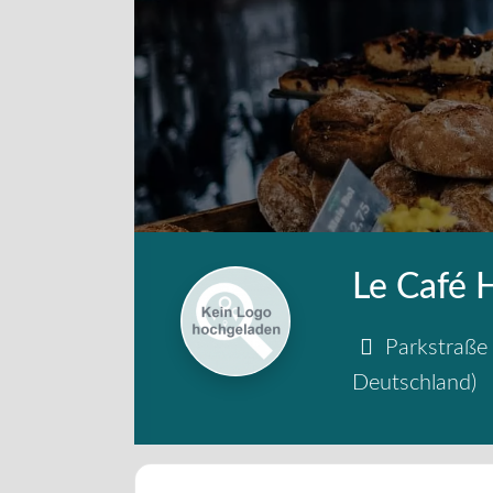
Le Café 
Parkstraße
Deutschland
)