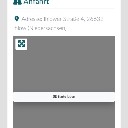
Anfahrt
Adresse:
Ihlower Straße 4
,
26632
Ihlow
(
Niedersachsen
)
Karte laden