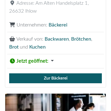
Adresse:
Am Alten Handelsplatz 1
,
26632
Ihlow
Unternehmen:
Bäckerei
Verkauf von:
Backwaren
,
Brötchen
,
Brot
und
Kuchen
Jetzt geöffnet
:
Zur Bäckerei
Verkauf von Brötchen,