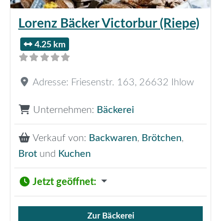
Lorenz Bäcker Victorbur (Riepe)
4.25 km
Adresse:
Friesenstr. 163
,
26632
Ihlow
Unternehmen:
Bäckerei
Verkauf von:
Backwaren
,
Brötchen
,
Brot
und
Kuchen
Jetzt geöffnet
:
Zur Bäckerei
Verkauf von Brötchen,