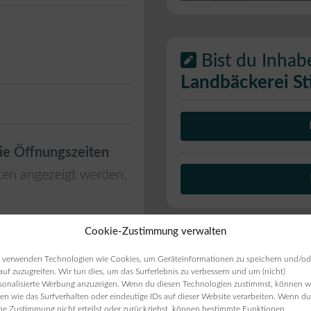
Bist du Inhab
Landbäckerei St
ie Öffnungszeiten
ten angezeigt werden,
Cookie-Zustimmung verwalten
 verwenden Technologien wie Cookies, um Geräteinformationen zu speichern und/od
auf zuzugreifen. Wir tun dies, um das Surferlebnis zu verbessern und um (nicht)
sonalisierte Werbung anzuzeigen. Wenn du diesen Technologien zustimmst, können w
en wie das Surfverhalten oder eindeutige IDs auf dieser Website verarbeiten. Wenn du
ne Zustimmung nicht erteilst oder zurückziehst, können bestimmte Funktionen