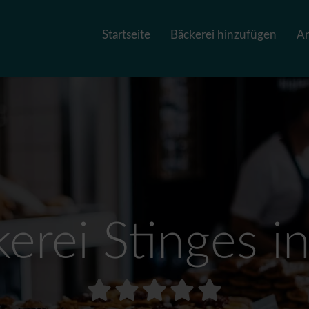
Startseite
Bäckerei hinzufügen
A
erei Stinges 