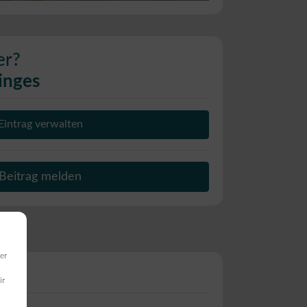
er?
inges
Eintrag verwalten
Beitrag melden
er
ir