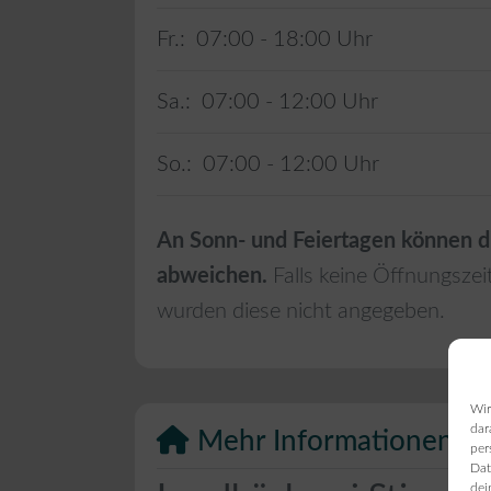
Fr.:
07:00 - 18:00
Sa.:
07:00 - 12:00
So.:
07:00 - 12:00
An Sonn- und Feiertagen können d
abweichen.
Falls keine Öffnungszei
wurden diese nicht angegeben.
Wir
dar
Mehr Informationen
per
Dat
dei