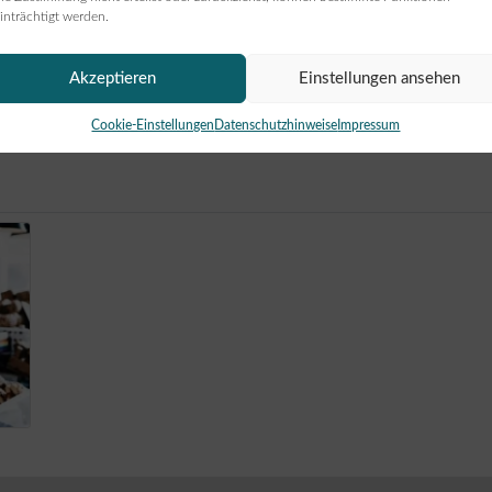
 in Kempen
inträchtigt werden.
n und weiteren Backwaren.
Akzeptieren
Einstellungen ansehen
Cookie-Einstellungen
Datenschutzhinweise
Impressum