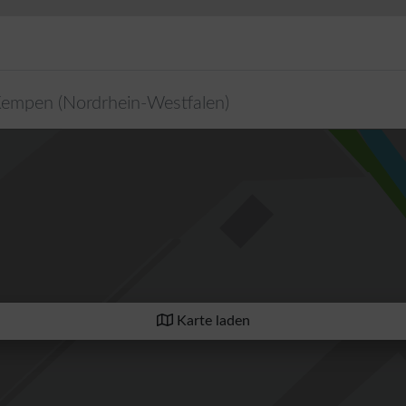
Kempen
(
Nordrhein-Westfalen
)
Karte laden