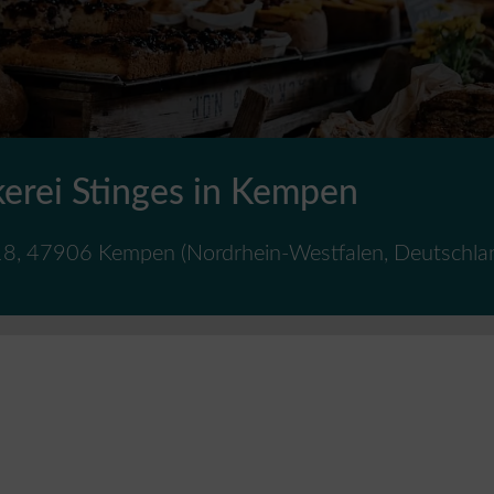
erei Stinges in Kempen
18
,
47906
Kempen
(
Nordrhein-Westfalen
,
Deutschla