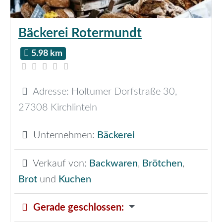
Bäckerei Rotermundt
5.98 km
Adresse:
Holtumer Dorfstraße 30
,
27308
Kirchlinteln
Unternehmen:
Bäckerei
Verkauf von:
Backwaren
,
Brötchen
,
Brot
und
Kuchen
Gerade geschlossen
: