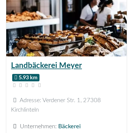
Landbäckerei Meyer
5.93 km
Adresse:
Verdener Str. 1
,
27308
Kirchlinteln
Unternehmen:
Bäckerei