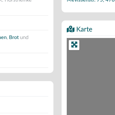
 K. Horsthemke
Mevissenstr. 75
,
478
Karte
hen
,
Brot
und