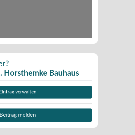
er?
K. Horsthemke Bauhaus
Eintrag verwalten
Beitrag melden