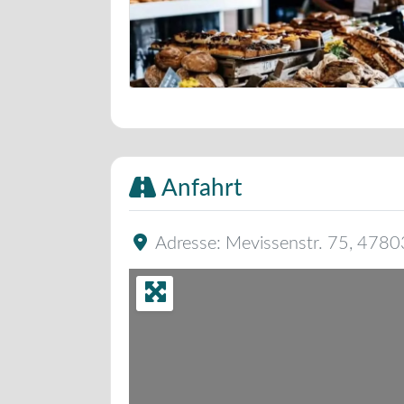
Bäckerei Musterbild
Anfahrt
Adresse:
Mevissenstr. 75
,
4780