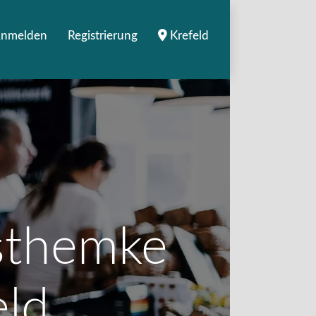
nmelden
Registrierung
Krefeld
rsthemke
eld