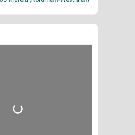
03
Krefeld
(
Nordrhein-Westfalen
)
Wird geladen …