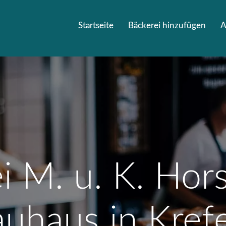
Startseite
Bäckerei hinzufügen
A
i M. u. K. Ho
uhaus in Kref