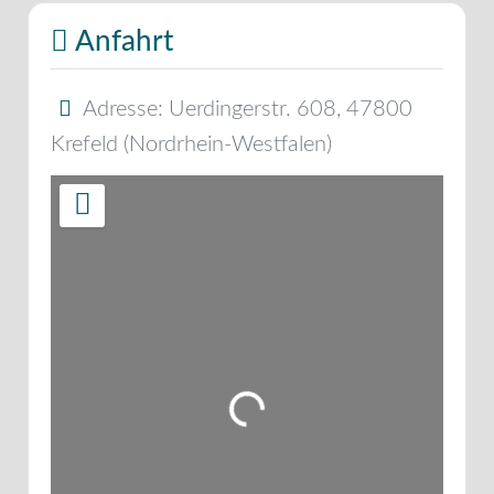
Anfahrt
Adresse:
Uerdingerstr. 608
,
47800
Krefeld
(
Nordrhein-Westfalen
)
Wird geladen …