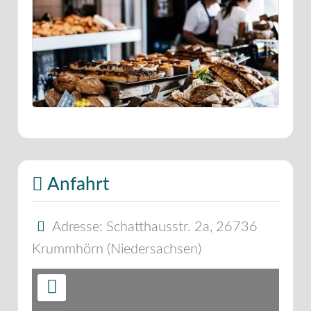
Anfahrt
Adresse:
Schatthausstr. 2a
,
26736
Krummhörn
(
Niedersachsen
)