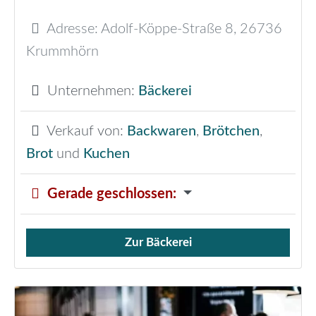
Adresse:
Adolf-Köppe-Straße 8
,
26736
Krummhörn
Unternehmen:
Bäckerei
Verkauf von:
Backwaren
,
Brötchen
,
Brot
und
Kuchen
Gerade geschlossen
:
Zur Bäckerei
Verkauf von Brötchen,