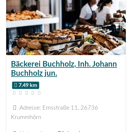
Bäckerei Buchholz, Inh. Johann
Buchholz jun.
7.49 km
Adresse:
Emsstraße 11
,
26736
Krummhörn