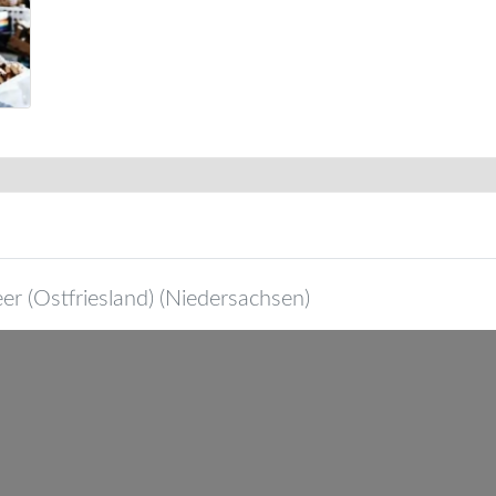
eer (Ostfriesland)
(
Niedersachsen
)