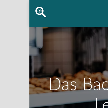
Das Bac
L