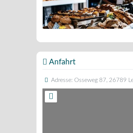
Bäckerei Musterbild
Anfahrt
Adresse:
Osseweg 87
,
26789
L