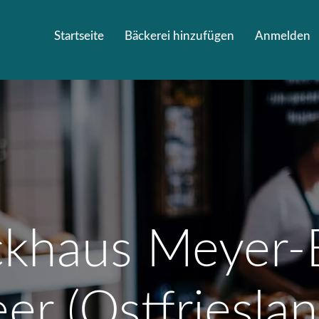
Startseite
Bäckerei hinzufügen
Anmelden
khaus Meyer-E
eer (Ostfrieslan