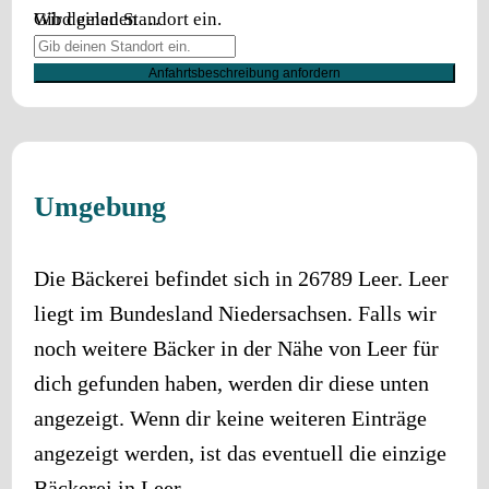
Wird geladen …
Gib deinen Standort ein.
Anfahrtsbeschreibung anfordern
Umgebung
Die Bäckerei befindet sich in
26789
Leer
.
Leer
liegt im Bundesland
Niedersachsen
. Falls wir
noch weitere Bäcker in der Nähe von
Leer
für
dich gefunden haben, werden dir diese unten
angezeigt. Wenn dir keine weiteren Einträge
angezeigt werden, ist das eventuell die einzige
Bäckerei in
Leer
.