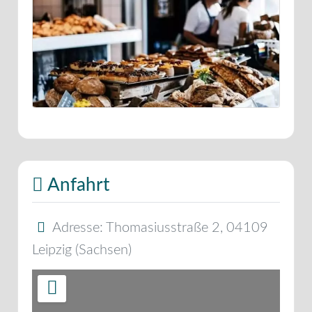
Anfahrt
Adresse:
Thomasiusstraße 2
,
04109
Leipzig
(
Sachsen
)