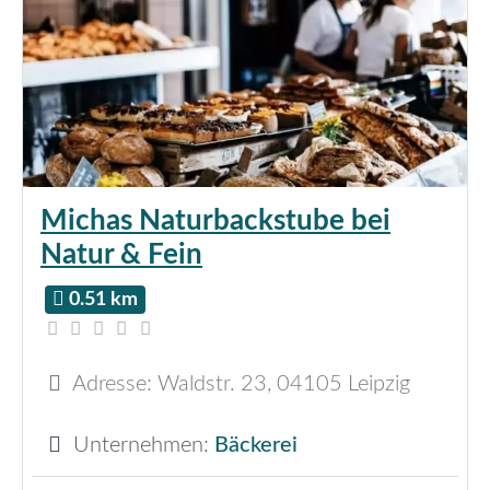
Michas Naturbackstube bei
Natur & Fein
0.51 km
Adresse:
Waldstr. 23
,
04105
Leipzig
Unternehmen:
Bäckerei