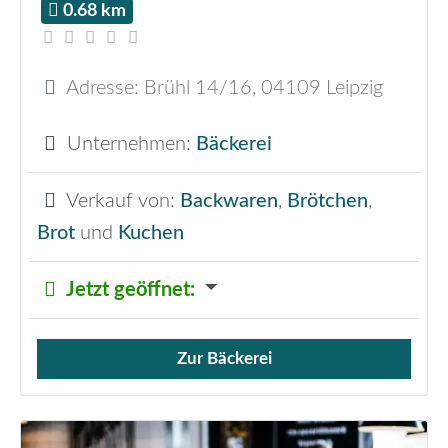
0.68 km
Adresse:
Brühl 14/16
,
04109
Leipzig
Unternehmen:
Bäckerei
Verkauf von:
Backwaren
,
Brötchen
,
Brot
und
Kuchen
Jetzt geöffnet
:
Zur Bäckerei
Verkauf von Brötchen,