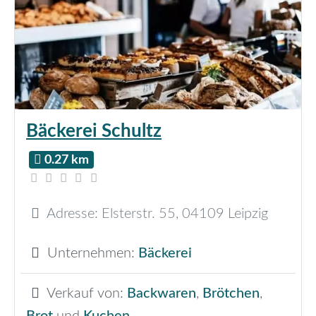
Bäckerei Schultz
0.27 km
Adresse:
Elsterstr. 55
,
04109
Leipzig
Unternehmen:
Bäckerei
Verkauf von:
Backwaren
,
Brötchen
,