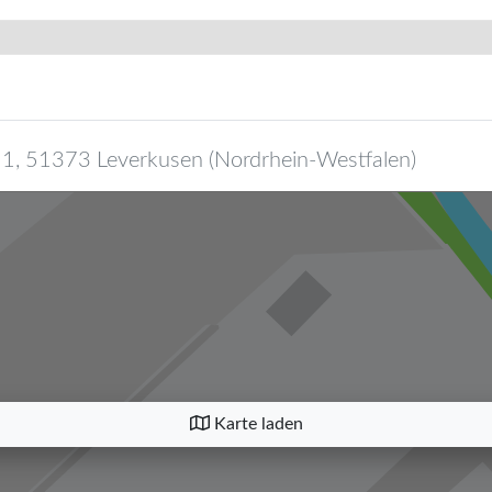
 1
,
51373
Leverkusen
(
Nordrhein-Westfalen
)
Karte laden