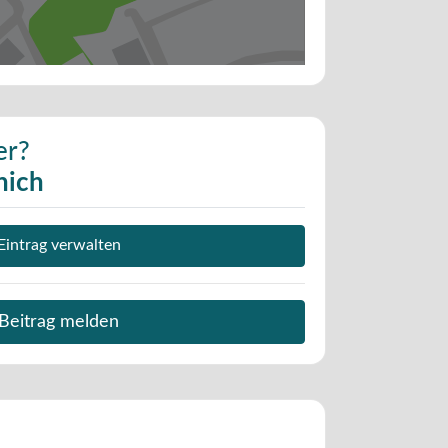
er?
nich
Eintrag verwalten
Beitrag melden