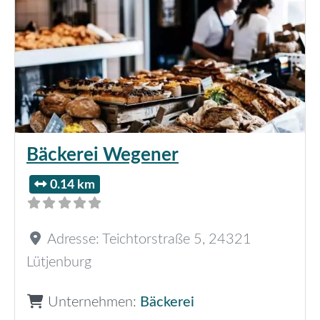
Bäckerei Wegener
0.14 km
Adresse:
Teichtorstraße 5
,
24321
Lütjenburg
Unternehmen:
Bäckerei