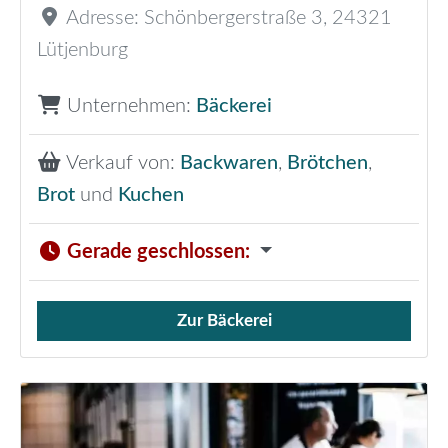
Adresse:
Schönbergerstraße 3
,
24321
Lütjenburg
Unternehmen:
Bäckerei
Verkauf von:
Backwaren
,
Brötchen
,
Brot
und
Kuchen
Gerade geschlossen
:
Zur Bäckerei
Verkauf von Brötchen,