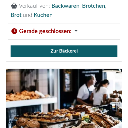
Verkauf von:
Backwaren
,
Brötchen
,
Brot
und
Kuchen
Gerade geschlossen
:
Zur Bäckerei
Verkauf von Brötchen,