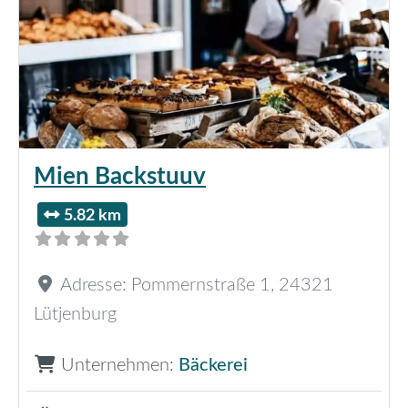
Mien Backstuuv
5.82 km
Adresse:
Pommernstraße 1
,
24321
Lütjenburg
Unternehmen:
Bäckerei