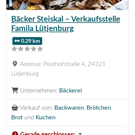
Bäcker Steiskal – Verkaufsstelle
Famila Lütjenburg
0.29 km
Adresse:
Posthofstraße 4
,
24321
Lütjenburg
Unternehmen:
Bäckerei
Verkauf von:
Backwaren
,
Brötchen
,
Brot
und
Kuchen
Gerade geschlossen
: