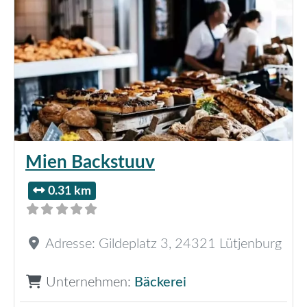
Mien Backstuuv
0.31 km
Adresse:
Gildeplatz 3
,
24321
Lütjenburg
Unternehmen:
Bäckerei