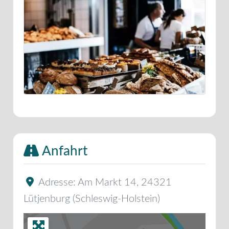
Anfahrt
Adresse:
Am Markt 14
,
24321
Lütjenburg
(
Schleswig-Holstein
)