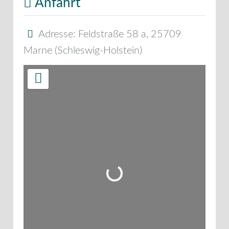
Anfahrt
Adresse:
Feldstraße 58 a
,
25709
Marne
(
Schleswig-Holstein
)
Wird geladen …