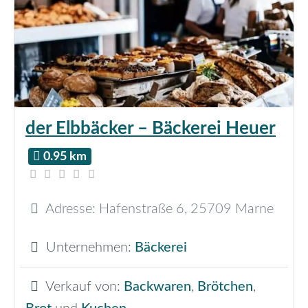
der Elbbäcker – Bäckerei Heuer
0.95 km
Adresse:
Hafenstraße 6
,
25709
Marne
Unternehmen:
Bäckerei
Verkauf von:
Backwaren
,
Brötchen
,