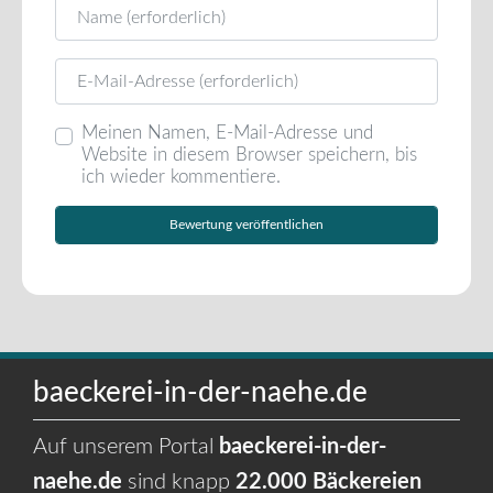
Name
E-Mail
Meinen Namen, E-Mail-Adresse und
Website in diesem Browser speichern, bis
ich wieder kommentiere.
baeckerei-in-der-naehe.de
Auf unserem Portal
baeckerei-in-der-
naehe.de
sind knapp
22.000 Bäckereien