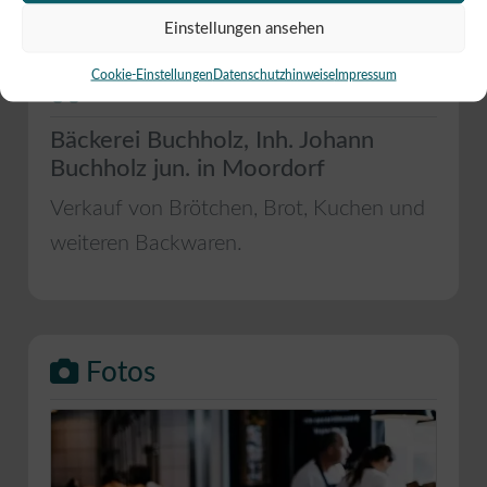
Einstellungen ansehen
Cookie-Einstellungen
Datenschutzhinweise
Impressum
Mehr Informationen
Bäckerei Buchholz, Inh. Johann
Buchholz jun. in Moordorf
Verkauf von Brötchen, Brot, Kuchen und
weiteren Backwaren.
Fotos