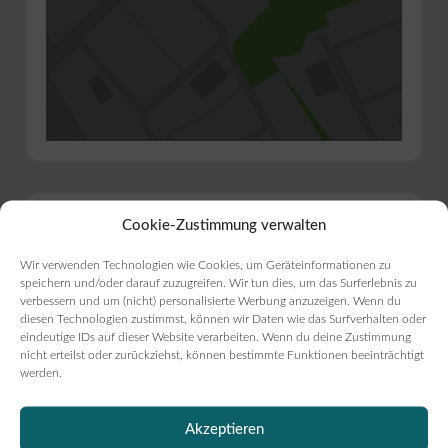
Bist du Inhaber?
Cookie-Zustimmung verwalten
Bäckerei Buchholz, Inh.
Wir verwenden Technologien wie Cookies, um Geräteinformationen zu
speichern und/oder darauf zuzugreifen. Wir tun dies, um das Surferlebnis zu
Johann Buchholz jun.
verbessern und um (nicht) personalisierte Werbung anzuzeigen. Wenn du
diesen Technologien zustimmst, können wir Daten wie das Surfverhalten oder
eindeutige IDs auf dieser Website verarbeiten. Wenn du deine Zustimmung
Eintrag verwalten
nicht erteilst oder zurückziehst, können bestimmte Funktionen beeinträchtigt
werden.
Beitrag melden
Akzeptieren