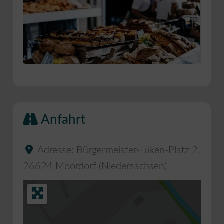
Anfahrt
Adresse:
Bürgermeister-Lüken-Platz 2
,
26624
Moordorf
(
Niedersachsen
)