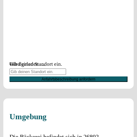
Wird geladen …
Gib deinen Standort ein.
Anfahrtsbeschreibung anfordern
Umgebung
Die Bäckerei befindet sich in
26802