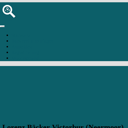
Startseite
Bäckerei hinzufügen
Anmelden
Registrierung
Moormerland
Lorenz Bäcker Victorbur (Neermoor)