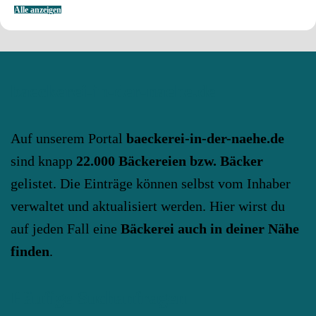
Alle anzeigen
baeckerei-in-der-naehe.de
Auf unserem Portal
baeckerei-in-der-naehe.de
sind knapp
22.000 Bäckereien bzw. Bäcker
gelistet. Die Einträge können selbst vom Inhaber
verwaltet und aktualisiert werden. Hier wirst du
auf jeden Fall eine
Bäckerei auch in deiner Nähe
finden
.
Häufige Suchanfragen