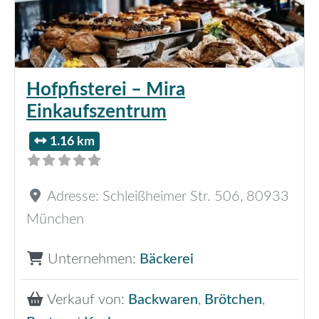
Hofpfisterei – Mira
Einkaufszentrum
1.16 km
Adresse:
Schleißheimer Str. 506
,
80933
München
Unternehmen:
Bäckerei
Verkauf von:
Backwaren
,
Brötchen
,