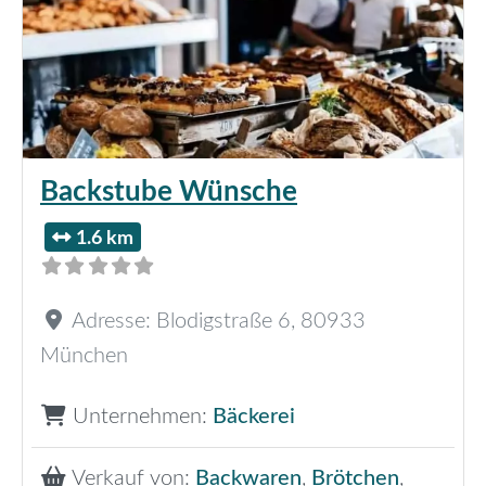
Backstube Wünsche
1.6 km
Adresse:
Blodigstraße 6
,
80933
München
Unternehmen:
Bäckerei
Verkauf von:
Backwaren
,
Brötchen
,