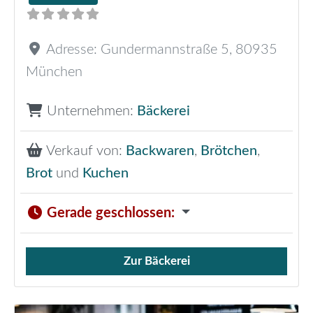
Adresse:
Gundermannstraße 5
,
80935
München
Unternehmen:
Bäckerei
Verkauf von:
Backwaren
,
Brötchen
,
Brot
und
Kuchen
Gerade geschlossen
:
Zur Bäckerei
Verkauf von Brötchen,