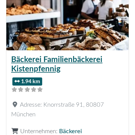
Bäckerei Familienbäckerei
Kistenpfennig
1.94 km
Adresse:
Knorrstraße 91
,
80807
München
Unternehmen:
Bäckerei