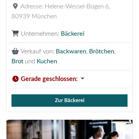
Adresse:
Helene-Wessel-Bogen 6
,
80939
München
Unternehmen:
Bäckerei
Verkauf von:
Backwaren
,
Brötchen
,
Brot
und
Kuchen
Gerade geschlossen
:
Zur Bäckerei
Verkauf von Brötchen,