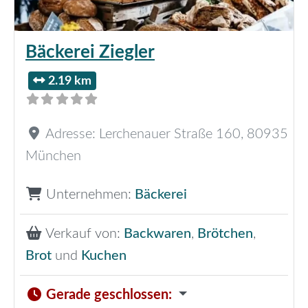
Bäckerei Ziegler
2.19 km
Adresse:
Lerchenauer Straße 160
,
80935
München
Unternehmen:
Bäckerei
Verkauf von:
Backwaren
,
Brötchen
,
Brot
und
Kuchen
Gerade geschlossen
: