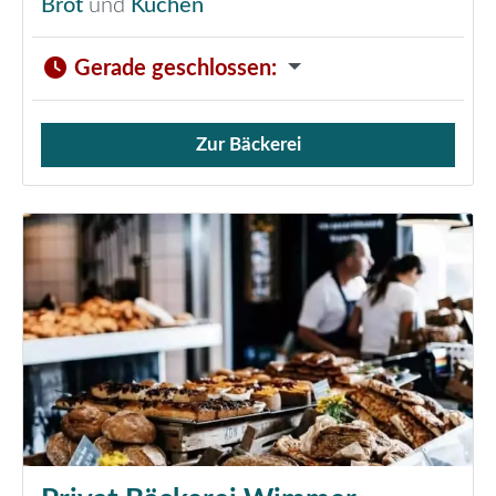
Brot
und
Kuchen
Gerade geschlossen
:
Zur Bäckerei
Verkauf von Brötchen,