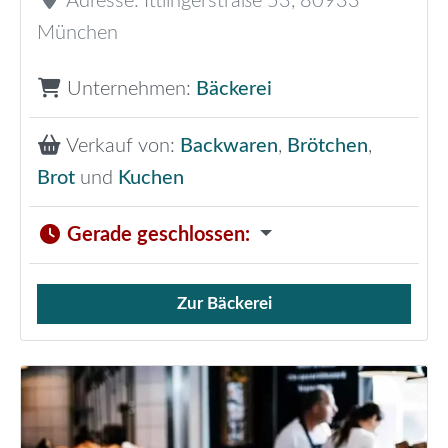
Adresse:
Ittlingerstraße 53
,
80933
München
Unternehmen:
Bäckerei
Verkauf von:
Backwaren
,
Brötchen
,
Brot
und
Kuchen
Gerade geschlossen
:
Zur Bäckerei
Verkauf von Brötchen,