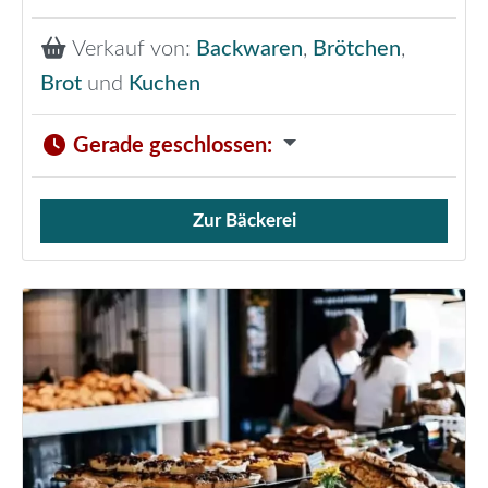
Verkauf von:
Backwaren
,
Brötchen
,
Brot
und
Kuchen
Gerade geschlossen
:
Zur Bäckerei
Verkauf von Brötchen,