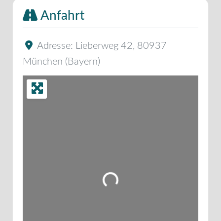
Anfahrt
Adresse:
Lieberweg 42
,
80937
München
(
Bayern
)
Wird geladen …