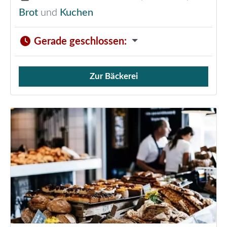
Brot
und
Kuchen
Gerade geschlossen
:
Zur Bäckerei
Verkauf von Brötchen,