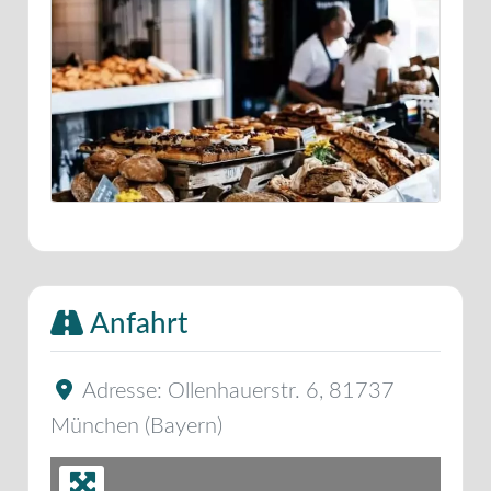
Anfahrt
Adresse:
Ollenhauerstr. 6
,
81737
München
(
Bayern
)