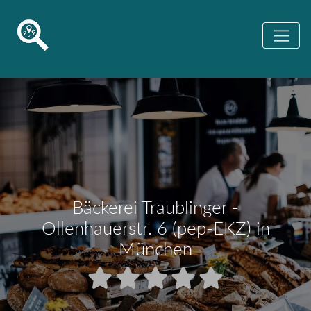
Bäckerei Traublinger -
Ollenhauerstr. 6 (pep-EKZ) in
München