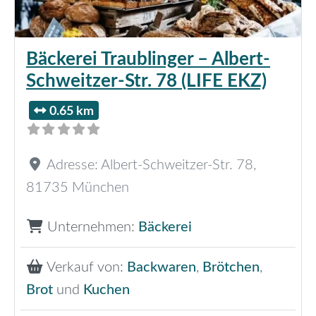
Bäckerei Traublinger – Albert-
Schweitzer-Str. 78 (LIFE EKZ)
0.65 km
Adresse:
Albert-Schweitzer-Str. 78
,
81735
München
Unternehmen:
Bäckerei
Verkauf von:
Backwaren
,
Brötchen
,
Brot
und
Kuchen