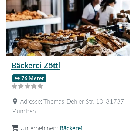
Bäckerei Zöttl
76 Meter
Adresse:
Thomas-Dehler-Str. 10
,
81737
München
Unternehmen:
Bäckerei