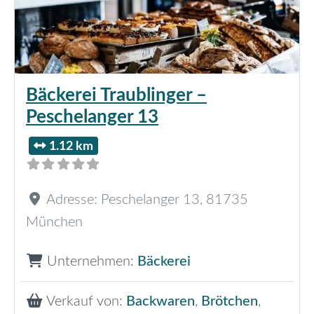
Bäckerei Traublinger –
Peschelanger 13
1.12 km
Adresse:
Peschelanger 13
,
81735
München
Unternehmen:
Bäckerei
Verkauf von:
Backwaren
,
Brötchen
,