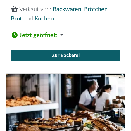
Verkauf von:
Backwaren
,
Brötchen
,
Brot
und
Kuchen
Jetzt geöffnet
:
Zur Bäckerei
Verkauf von Brötchen,