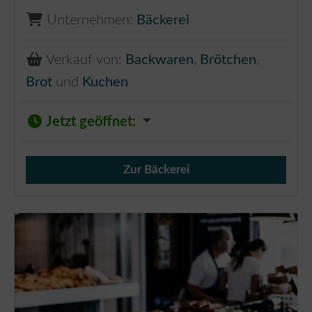
Unternehmen:
Bäckerei
Verkauf von:
Backwaren
,
Brötchen
,
Brot
und
Kuchen
Jetzt geöffnet
:
Zur Bäckerei
Verkauf von Brötchen,