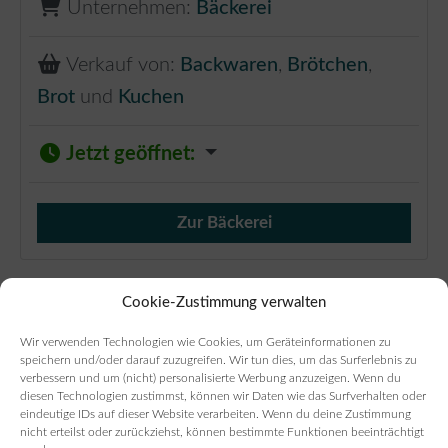
Unternehmen:
Bäckerei
Verkauf von:
Backwaren
,
Brötchen
,
Brot
und
Kuchen
Jetzt geöffnet
:
Zur Bäckerei
Verkauf von Brötchen,
Cookie-Zustimmung verwalten
Wir verwenden Technologien wie Cookies, um Geräteinformationen zu
speichern und/oder darauf zuzugreifen. Wir tun dies, um das Surferlebnis zu
verbessern und um (nicht) personalisierte Werbung anzuzeigen. Wenn du
diesen Technologien zustimmst, können wir Daten wie das Surfverhalten oder
eindeutige IDs auf dieser Website verarbeiten. Wenn du deine Zustimmung
nicht erteilst oder zurückziehst, können bestimmte Funktionen beeinträchtigt