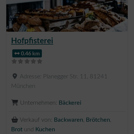
Hofpfisterei
0.46 km
Adresse:
Planegger Str. 11
,
81241
München
Unternehmen:
Bäckerei
Verkauf von:
Backwaren
,
Brötchen
,
Brot
und
Kuchen