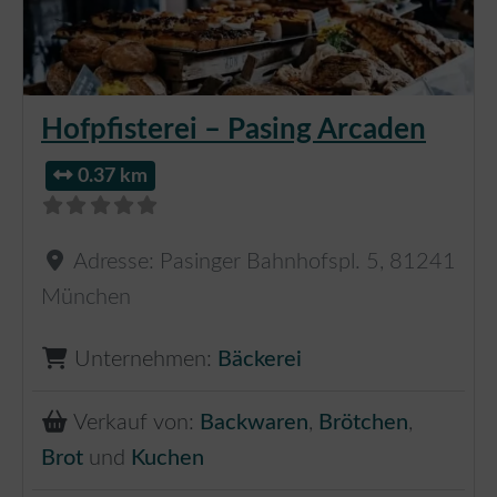
Hofpfisterei – Pasing Arcaden
0.37 km
Adresse:
Pasinger Bahnhofspl. 5
,
81241
München
Unternehmen:
Bäckerei
Verkauf von:
Backwaren
,
Brötchen
,
Brot
und
Kuchen