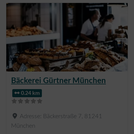
Bäckerei Gürtner München
0.24 km
Adresse:
Bäckerstraße 7
,
81241
München