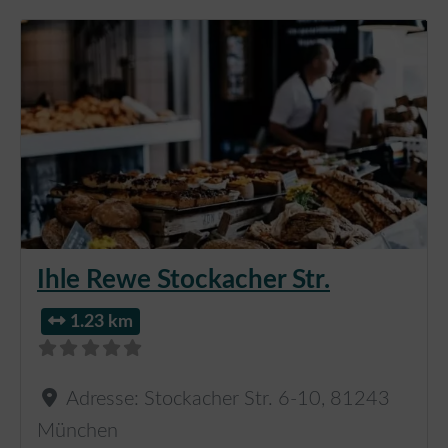
Ihle Rewe Stockacher Str.
1.23 km
Adresse:
Stockacher Str. 6-10
,
81243
München