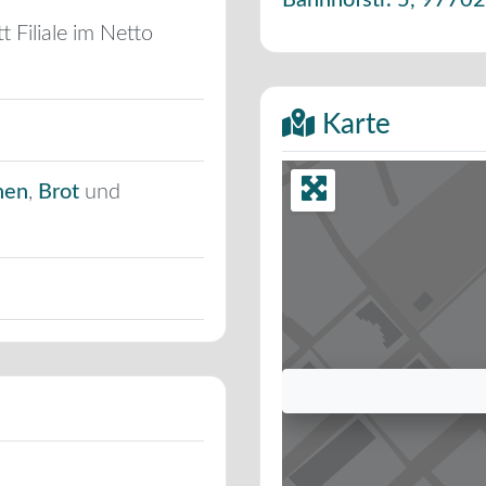
Bahnhofstr. 5
,
97702
t Filiale im Netto
Karte
hen
,
Brot
und