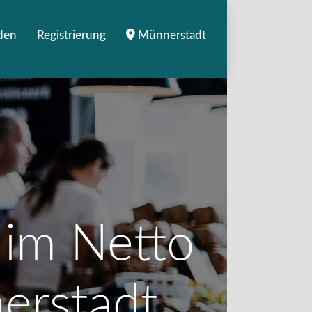
den
Registrierung
Münnerstadt
e im Netto
erstadt