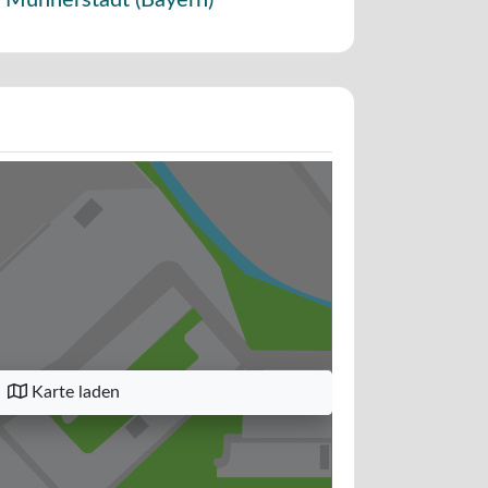
Münnerstadt
(
Bayern
)
Karte laden