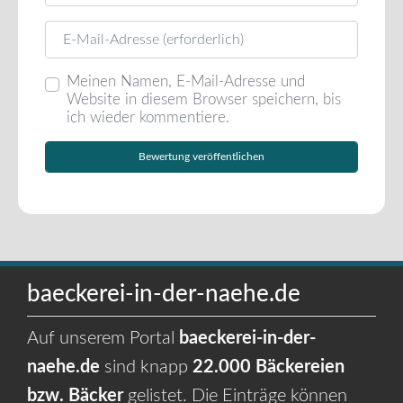
E-Mail
Meinen Namen, E-Mail-Adresse und
Website in diesem Browser speichern, bis
ich wieder kommentiere.
baeckerei-in-der-naehe.de
Auf unserem Portal
baeckerei-in-der-
naehe.de
sind knapp
22.000 Bäckereien
bzw. Bäcker
gelistet. Die Einträge können