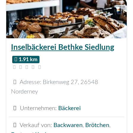
Inselbäckerei Bethke Siedlung
1.91 km
Adresse:
Birkenweg 27
,
26548
Norderney
Unternehmen:
Bäckerei
Verkauf von:
Backwaren
,
Brötchen
,