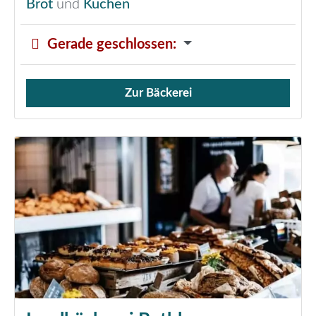
Brot
und
Kuchen
Gerade geschlossen
:
Zur Bäckerei
Verkauf von Brötchen,