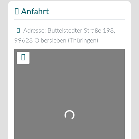
Anfahrt
Adresse:
Buttelstedter Straße 198
,
99628
Olbersleben
(
Thüringen
)
Wird geladen …