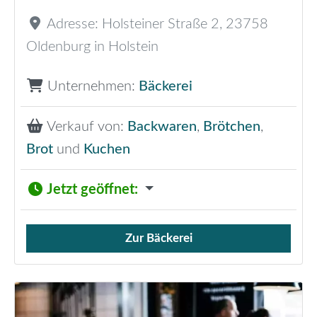
Adresse:
Holsteiner Straße 2
,
23758
Oldenburg in Holstein
Unternehmen:
Bäckerei
Verkauf von:
Backwaren
,
Brötchen
,
Brot
und
Kuchen
Jetzt geöffnet
:
Zur Bäckerei
Verkauf von Brötchen,