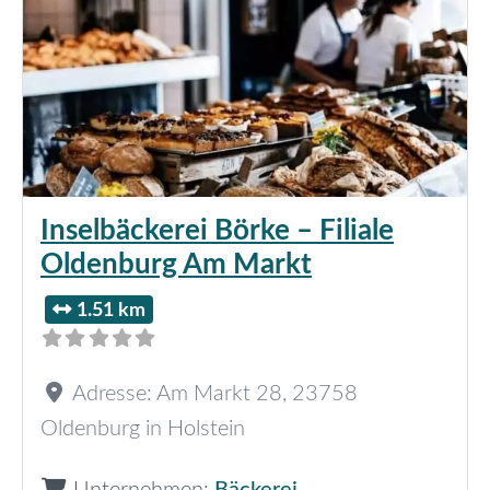
Inselbäckerei Börke – Filiale
Oldenburg Am Markt
1.51 km
Adresse:
Am Markt 28
,
23758
Oldenburg in Holstein