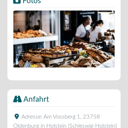
Fotos
Anfahrt
Adresse:
Am Vossberg 1
,
23758
Oldenburg in Holstein
(
Schleswig-Holstein
)