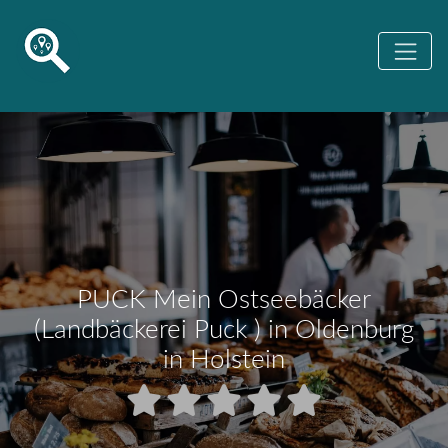
PUCK Mein Ostseebäcker
(Landbäckerei Puck ) in Oldenburg
in Holstein