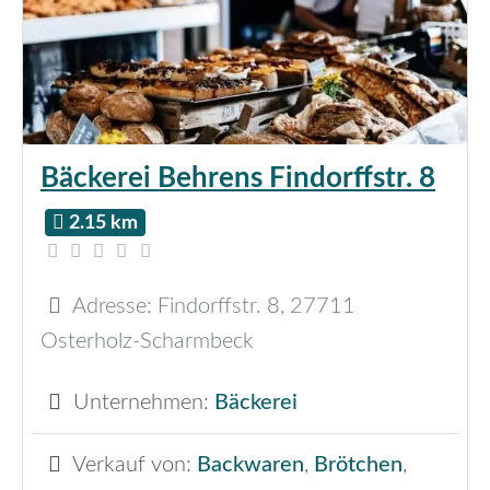
Bäckerei Behrens Findorffstr. 8
2.15 km
Adresse:
Findorffstr. 8
,
27711
Osterholz-Scharmbeck
Unternehmen:
Bäckerei
Verkauf von:
Backwaren
,
Brötchen
,