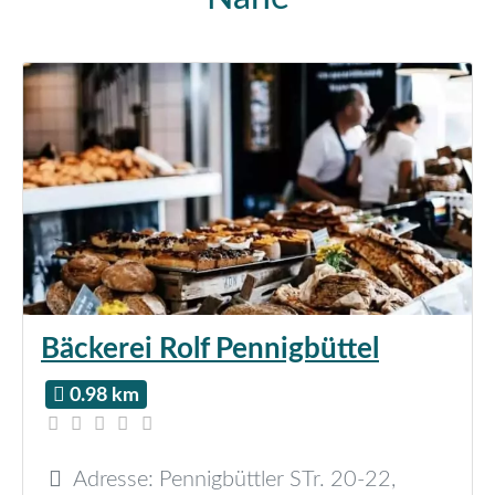
Bäckerei Rolf Pennigbüttel
0.98 km
Adresse:
Pennigbüttler STr. 20-22
,