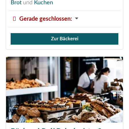
Brot
und
Kuchen
Gerade geschlossen
:
Zur Bäckerei
Verkauf von Brötchen,