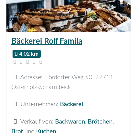
Bäckerei Rolf Famila
4.02 km
Adresse:
Hördorfer Weg 50
,
27711
Osterholz-Scharmbeck
Unternehmen:
Bäckerei
Verkauf von:
Backwaren
,
Brötchen
,
Brot
und
Kuchen