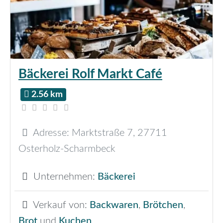
Bäckerei Rolf Markt Café
2.56 km
Adresse:
Marktstraße 7
,
27711
Osterholz-Scharmbeck
Unternehmen:
Bäckerei
Verkauf von:
Backwaren
,
Brötchen
,
Brot
und
Kuchen