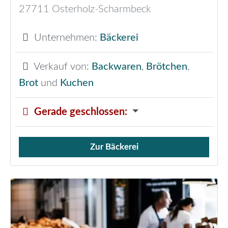
27711
Osterholz-Scharmbeck
Unternehmen:
Bäckerei
Verkauf von:
Backwaren
,
Brötchen
,
Brot
und
Kuchen
Gerade geschlossen
:
Zur Bäckerei
Verkauf von Brötchen,