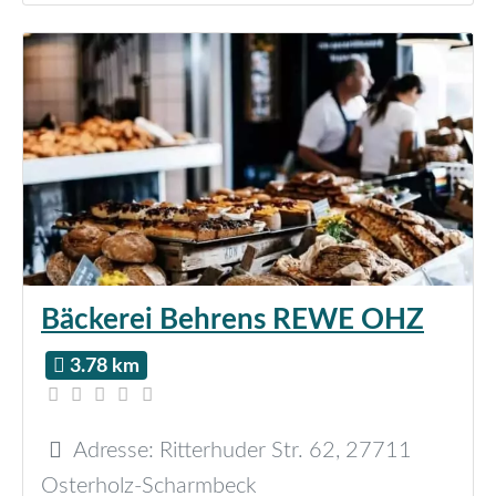
Bäckerei Behrens REWE OHZ
3.78 km
Adresse:
Ritterhuder Str. 62
,
27711
Osterholz-Scharmbeck