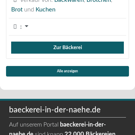
Verkauf von:
Backwaren
,
Brötchen
,
Brot
und
Kuchen
:
Zur Bäckerei
Verkauf von Brötchen,
Alle anzeigen
baeckerei-in-der-naehe.de
Auf unserem Portal
baeckerei-in-der-
naehe.de
sind knapp
22.000 Bäckereien