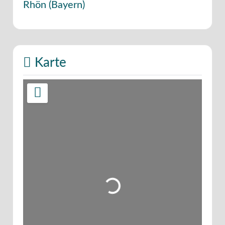
Rhön
(
Bayern
)
Karte
Wird geladen …