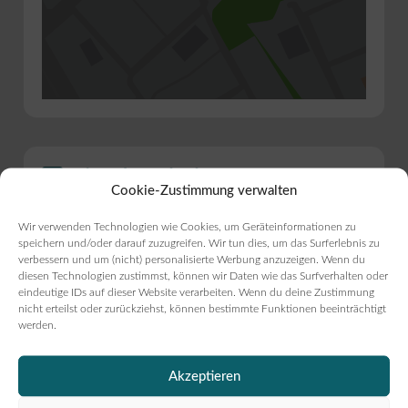
Bist du Inhaber?
Cookie-Zustimmung verwalten
Bäckerei Buchholz, Inh.
Wir verwenden Technologien wie Cookies, um Geräteinformationen zu
Johann Buchholz jun.
speichern und/oder darauf zuzugreifen. Wir tun dies, um das Surferlebnis zu
verbessern und um (nicht) personalisierte Werbung anzuzeigen. Wenn du
diesen Technologien zustimmst, können wir Daten wie das Surfverhalten oder
Eintrag verwalten
eindeutige IDs auf dieser Website verarbeiten. Wenn du deine Zustimmung
nicht erteilst oder zurückziehst, können bestimmte Funktionen beeinträchtigt
werden.
Beitrag melden
Akzeptieren