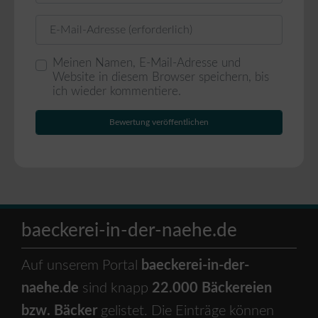
E-Mail
Meinen Namen, E-Mail-Adresse und
Website in diesem Browser speichern, bis
ich wieder kommentiere.
baeckerei-in-der-naehe.de
Auf unserem Portal
baeckerei-in-der-
naehe.de
sind knapp
22.000 Bäckereien
bzw. Bäcker
gelistet. Die Einträge können