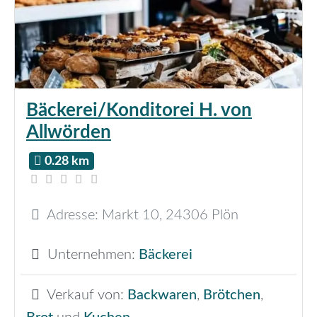
Bäckerei/Konditorei H. von
Allwörden
0.28 km
Adresse:
Markt 10
,
24306
Plön
Unternehmen:
Bäckerei
Verkauf von:
Backwaren
,
Brötchen
,