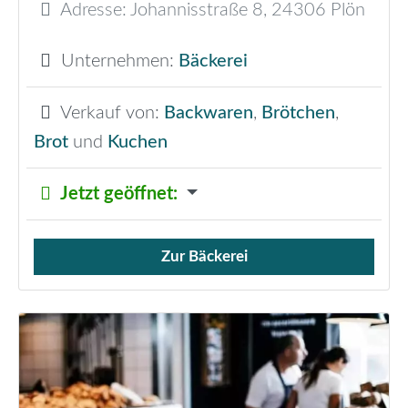
Adresse:
Johannisstraße 8
,
24306
Plön
Unternehmen:
Bäckerei
Verkauf von:
Backwaren
,
Brötchen
,
Brot
und
Kuchen
Jetzt geöffnet
:
Zur Bäckerei
Verkauf von Brötchen,