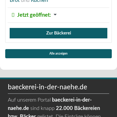
Brot
und
Kuchen
Jetzt geöffnet
:
Zur Bäckerei
Verkauf von Brötchen,
Alle anzeigen
baeckerei-in-der-naehe.de
Auf unserem Portal
baeckerei-in-der-
naehe.de
sind knapp
22.000 Bäckereien
bzw. Bäcker
gelistet. Die Einträge können