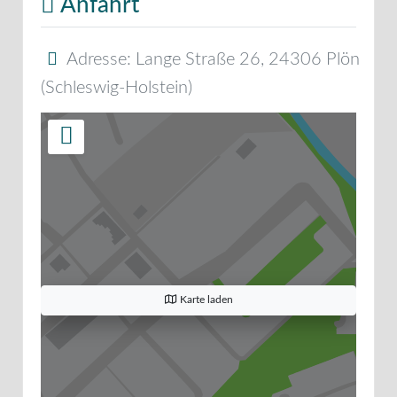
Anfahrt
Adresse:
Lange Straße 26
,
24306
Plön
(
Schleswig-Holstein
)
Karte laden