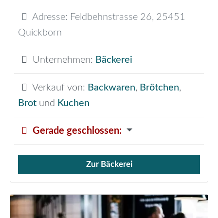
Adresse:
Feldbehnstrasse 26
,
25451
Quickborn
Unternehmen:
Bäckerei
Verkauf von:
Backwaren
,
Brötchen
,
Brot
und
Kuchen
Gerade geschlossen
:
Zur Bäckerei
Verkauf von Brötchen,