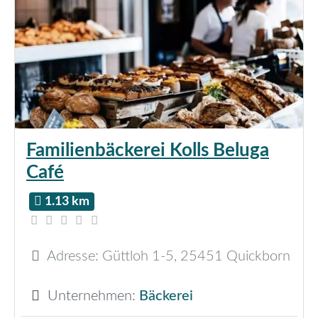
Familienbäckerei Kolls Beluga
Café
1.13 km
Adresse:
Güttloh 1-5
,
25451
Quickborn
Unternehmen:
Bäckerei