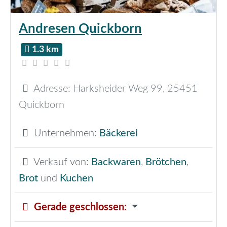
Andresen Quickborn
1.3 km
Adresse:
Harksheider Weg 99
,
25451
Quickborn
Unternehmen:
Bäckerei
Verkauf von:
Backwaren
,
Brötchen
,
Brot
und
Kuchen
Gerade geschlossen
: