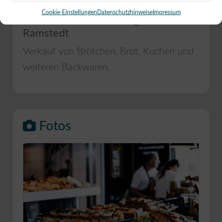
Cookie-Einstellungen
Datenschutzhinweise
Impressum
Bäckerei Sönke Henningsen in
Ramstedt
Verkauf von Brötchen, Brot, Kuchen und
weiteren Backwaren.
Fotos