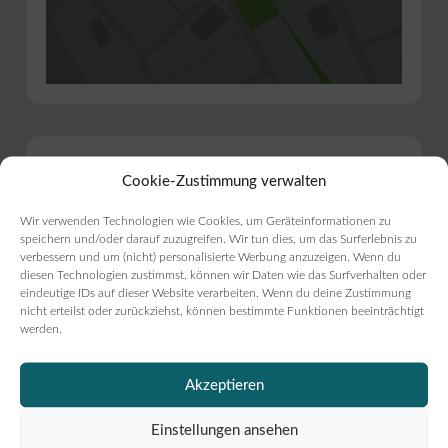
Bist du Inhaber?
Cookie-Zustimmung verwalten
Bäckerei Sönke Henningsen
Wir verwenden Technologien wie Cookies, um Geräteinformationen zu
speichern und/oder darauf zuzugreifen. Wir tun dies, um das Surferlebnis zu
verbessern und um (nicht) personalisierte Werbung anzuzeigen. Wenn du
Eintrag verwalten
diesen Technologien zustimmst, können wir Daten wie das Surfverhalten oder
eindeutige IDs auf dieser Website verarbeiten. Wenn du deine Zustimmung
nicht erteilst oder zurückziehst, können bestimmte Funktionen beeinträchtigt
werden.
Beitrag melden
Akzeptieren
Einstellungen ansehen
Mehr Informationen