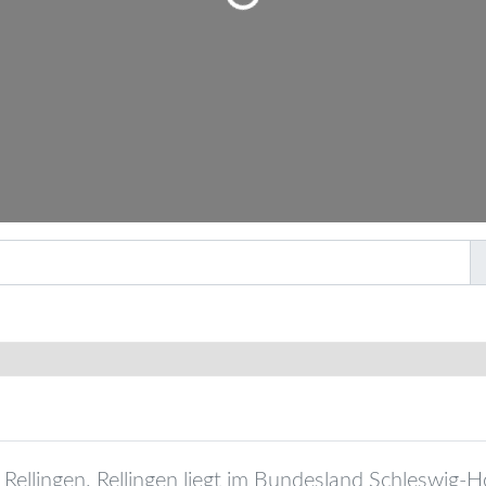
Wird geladen …
Rellingen
.
Rellingen
liegt im Bundesland
Schleswig-Ho