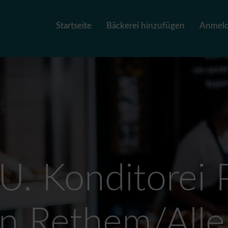
Startseite
Bäckerei hinzufügen
Anmel
 U. Konditorei
in Rethem/Alle