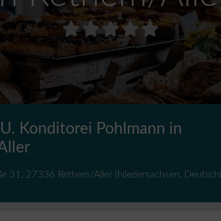
 U. Konditorei Pohlmann in
ller
ße 31
,
27336
Rethem/Aller
(
Niedersachsen
,
Deutsch