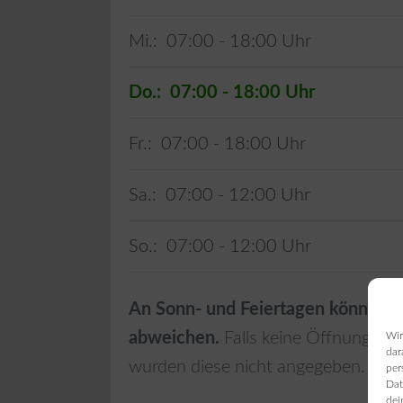
Mi.:
07:00 - 18:00
Do.:
07:00 - 18:00
Fr.:
07:00 - 18:00
Sa.:
07:00 - 12:00
So.:
07:00 - 12:00
An Sonn- und Feiertagen können d
abweichen.
Falls keine Öffnungszei
Wir
dar
wurden diese nicht angegeben.
per
Dat
dei