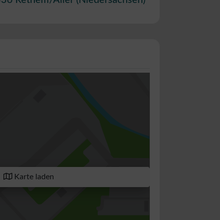
336
Rethem/Aller
(
Niedersachsen
)
Karte laden