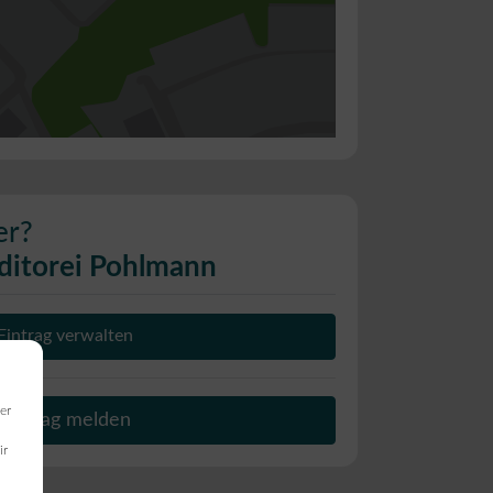
er?
ditorei Pohlmann
Eintrag verwalten
er
Beitrag melden
ir