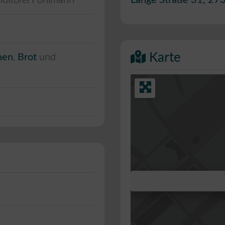
nditorei Pohlmann
Lange Straße 31
,
27
Karte
hen
,
Brot
und