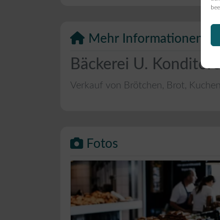
bee
Mehr Informationen
Bäckerei U. Konditor
Verkauf von Brötchen, Brot, Kuche
Fotos