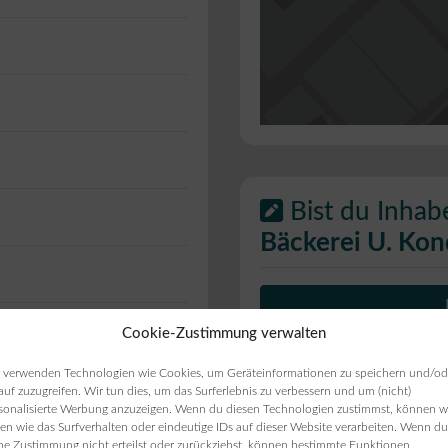
Bist du Inhab
Bäckerei U. Kon
Cookie-Zustimmung verwalten
ie Öffnungszeiten
ten angezeigt werden,
 verwenden Technologien wie Cookies, um Geräteinformationen zu speichern und/od
auf zuzugreifen. Wir tun dies, um das Surferlebnis zu verbessern und um (nicht)
sonalisierte Werbung anzuzeigen. Wenn du diesen Technologien zustimmst, können w
en wie das Surfverhalten oder eindeutige IDs auf dieser Website verarbeiten. Wenn du
ne Zustimmung nicht erteilst oder zurückziehst, können bestimmte Funktionen